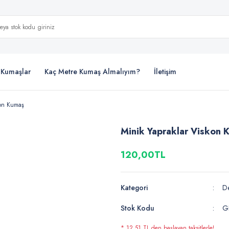
i Kumaşlar
Kaç Metre Kumaş Almalıyım?
İletişim
kon Kumaş
Minik Yapraklar Viskon 
120,00TL
Kategori
De
Stok Kodu
G
* 12,51 TL den başlayan taksitlerle!