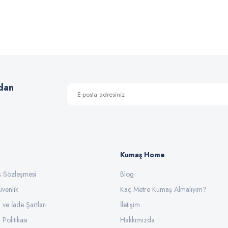
Bu ürüne ilk yorumu siz yapın!
Yorum Yaz
dan
Kumaş Home
ış Sözleşmesi
Gönder
Blog
üvenlik
Kaç Metre Kumaş Almalıyım?
l ve İade Şartları
İletişim
 Politikası
Hakkımızda