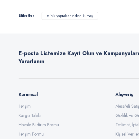
Görüş ve önerileriniz için teşekkür ederiz.
Etiketler :
minik yapraklar viskon kumaş
Ürün resmi kalitesiz, bozuk veya görüntülenemiyor.
Ürün açıklamasında eksik bilgiler bulunuyor.
Ürün bilgilerinde hatalar bulunuyor.
E-posta Listemize Kayıt Olun ve Kampanyalar
Ürün fiyatı diğer sitelerden daha pahalı.
Yararlanın
Bu ürüne benzer farklı alternatifler olmalı.
Kurumsal
Alışveriş
İletişim
Mesafeli Sat
Kargo Takibi
Gizlilik ve G
Havale Bildirim Formu
Teslimat, İpta
İletişim Formu
Kişisel Veriler