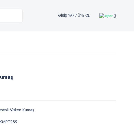
GİRİŞ YAP
/
ÜYE OL
Kumaş
senli Viskon Kumaş
KMPT289