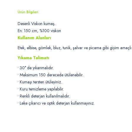
Ürün Bilgileri
Desenli Viskon kumaş.
En: 150 cm, %100 viskon
Kullanım Alanları
Etek, elbise, gömlek, bluz, tunik, şalvar ve picama gibi giyim amaçlı 
Yıkama Talimatı
• 30° de yıkanmalıdır.
• Maksimum 150 derecede ütülenebilir.
• Kumaşı tersten ütüleyiniz.
• Kuru temizleme yapılabilir.
• Renkli deterjan kullanılmalıdır.
• Leke çıkarıcı ve optik deterjan kullanmayınız.
Bu ürünün fiyat bilgisi, resim, ürün açıklamalarında ve diğer konularda