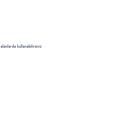
alanlarda kullanabilirsiniz
 yetersiz gördüğünüz noktaları öneri formunu kullanarak tarafımıza iletebilirsiniz