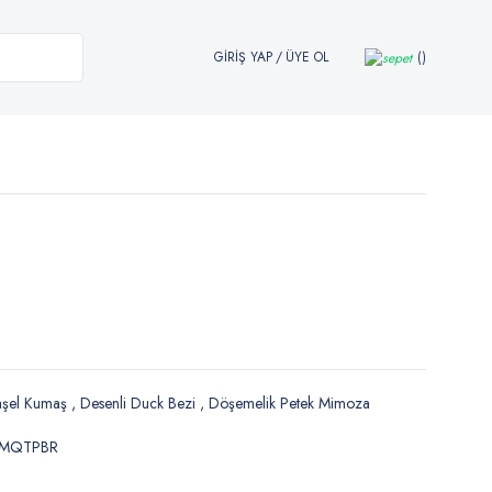
GİRİŞ YAP
/
ÜYE OL
aşel Kumaş
,
Desenli Duck Bezi
,
Döşemelik Petek Mimoza
JMQTPBR