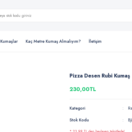
i Kumaşlar
Kaç Metre Kumaş Almalıyım?
İletişim
Pizza Desen Rubi Kumaş
230,00TL
Kategori
R
Stok Kodu
B
* 23,98 TL den başlayan taksitlerle!