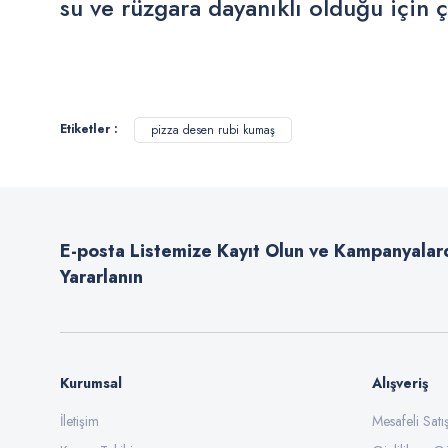
su ve rüzgara dayanıklı olduğu için ç
Bu ürünün fiyat bilgisi, resim, ürün açıklamalarında ve diğer konularda
Görüş ve önerileriniz için teşekkür ederiz.
Etiketler :
pizza desen rubi kumaş
Ürün resmi kalitesiz, bozuk veya görüntülenemiyor.
Ürün açıklamasında eksik bilgiler bulunuyor.
Ürün bilgilerinde hatalar bulunuyor.
E-posta Listemize Kayıt Olun ve Kampanyalar
Ürün fiyatı diğer sitelerden daha pahalı.
Yararlanın
Bu ürüne benzer farklı alternatifler olmalı.
Kurumsal
Alışveriş
İletişim
Mesafeli Sat