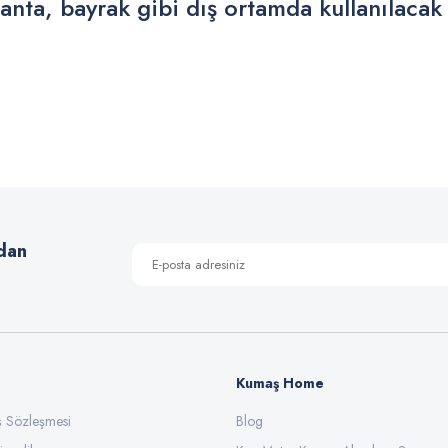
anta, bayrak gibi dış ortamda kullanılacak
 yetersiz gördüğünüz noktaları öneri formunu kullanarak tarafımıza iletebilirsiniz
Bu ürüne ilk yorumu siz yapın!
Yorum Yaz
dan
Kumaş Home
ış Sözleşmesi
Gönder
Blog