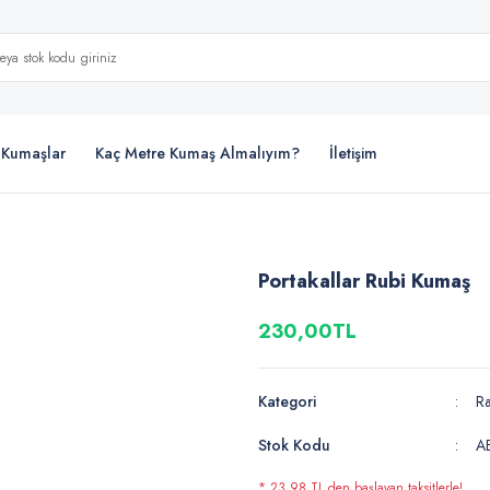
i Kumaşlar
Kaç Metre Kumaş Almalıyım?
İletişim
Portakallar Rubi Kumaş
230,00TL
Kategori
R
Stok Kodu
A
* 23,98 TL den başlayan taksitlerle!