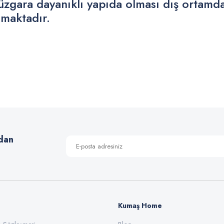
rüzgara dayanıklı yapıda olması dış ortamd
amaktadır.
 yetersiz gördüğünüz noktaları öneri formunu kullanarak tarafımıza iletebilirsiniz
Bu ürüne ilk yorumu siz yapın!
Yorum Yaz
dan
Kumaş Home