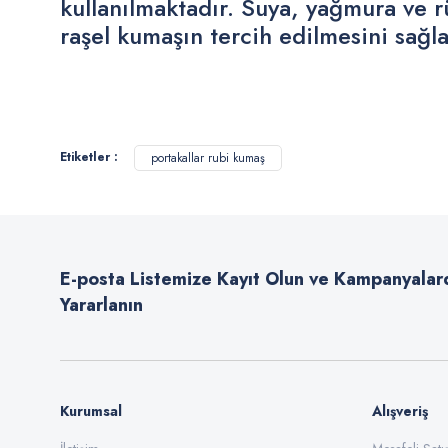
kullanılmaktadır. Suya, yağmura ve 
raşel kumaşın tercih edilmesini sağl
Bu ürünün fiyat bilgisi, resim, ürün açıklamalarında ve diğer konularda
Görüş ve önerileriniz için teşekkür ederiz.
Etiketler :
portakallar rubi kumaş
Ürün resmi kalitesiz, bozuk veya görüntülenemiyor.
Ürün açıklamasında eksik bilgiler bulunuyor.
Ürün bilgilerinde hatalar bulunuyor.
E-posta Listemize Kayıt Olun ve Kampanyalar
Ürün fiyatı diğer sitelerden daha pahalı.
Yararlanın
Bu ürüne benzer farklı alternatifler olmalı.
Kurumsal
Alışveriş