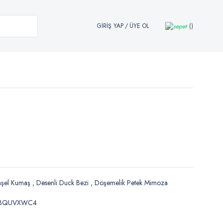
GİRİŞ YAP
/
ÜYE OL
aşel Kumaş
,
Desenli Duck Bezi
,
Döşemelik Petek Mimoza
BQUVXWC4