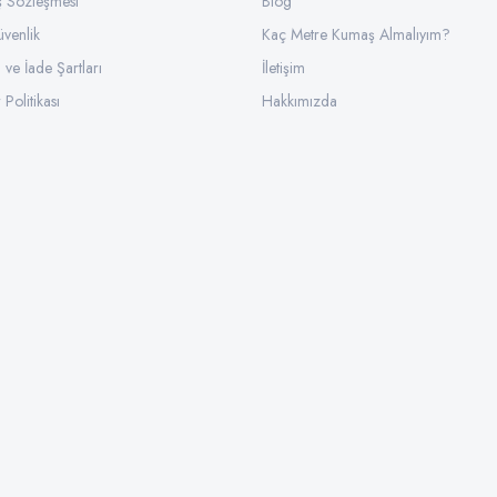
ış Sözleşmesi
Gönder
Blog
üvenlik
Kaç Metre Kumaş Almalıyım?
l ve İade Şartları
İletişim
 Politikası
Hakkımızda