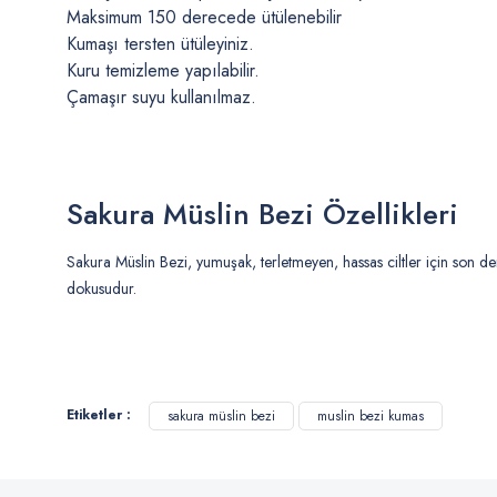
Maksimum 150 derecede ütülenebilir
Kumaşı tersten ütüleyiniz.
Kuru temizleme yapılabilir.
Çamaşır suyu kullanılmaz.
Sakura Müslin Bezi Özellikleri
Sakura Müslin Bezi, yumuşak, terletmeyen, hassas ciltler için son de
dokusudur.
Bu ürünün fiyat bilgisi, resim, ürün açıklamalarında ve diğer konularda
Görüş ve önerileriniz için teşekkür ederiz.
Etiketler :
sakura müslin bezi
muslin bezi kumas
Ürün resmi kalitesiz, bozuk veya görüntülenemiyor.
Ürün açıklamasında eksik bilgiler bulunuyor.