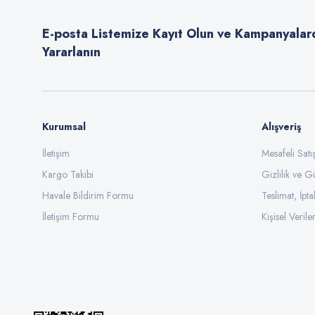
Ürün bilgilerinde hatalar bulunuyor.
E-posta Listemize Kayıt Olun ve Kampanyalar
Ürün fiyatı diğer sitelerden daha pahalı.
Yararlanın
Bu ürüne benzer farklı alternatifler olmalı.
Kurumsal
Alışveriş
İletişim
Mesafeli Sat
Kargo Takibi
Gizlilik ve G
Havale Bildirim Formu
Teslimat, İpta
İletişim Formu
Kişisel Veriler