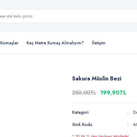
i Kumaşlar
Kaç Metre Kumaş Almalıyım?
İletişim
Sakura Müslin Bezi
250,00TL
199,90TL
Kategori
De
Stok Kodu
A
* 20,84 TL den başlayan taksitlerle!