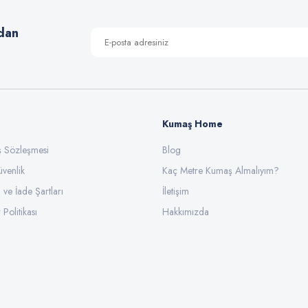
dan
Kumaş Home
ış Sözleşmesi
Gönder
Blog
üvenlik
Kaç Metre Kumaş Almalıyım?
l ve İade Şartları
İletişim
 Politikası
Hakkımızda