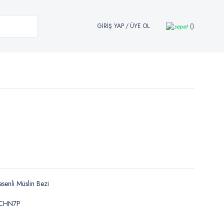
GİRİŞ YAP
/
ÜYE OL
senli Müslin Bezi
CHN7P