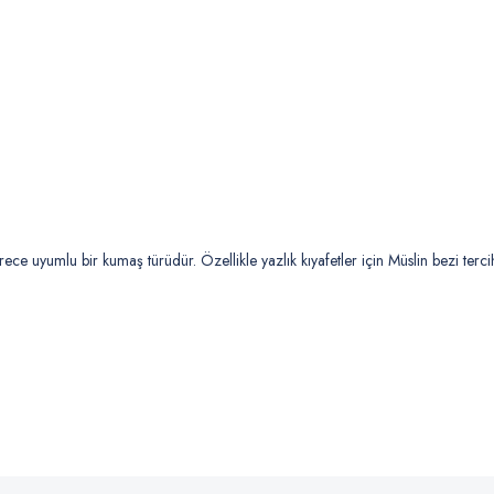
rece uyumlu bir kumaş türüdür. Özellikle yazlık kıyafetler için Müslin bezi ter
 yetersiz gördüğünüz noktaları öneri formunu kullanarak tarafımıza iletebilirsiniz
Bu ürüne ilk yorumu siz yapın!
Yorum Yaz