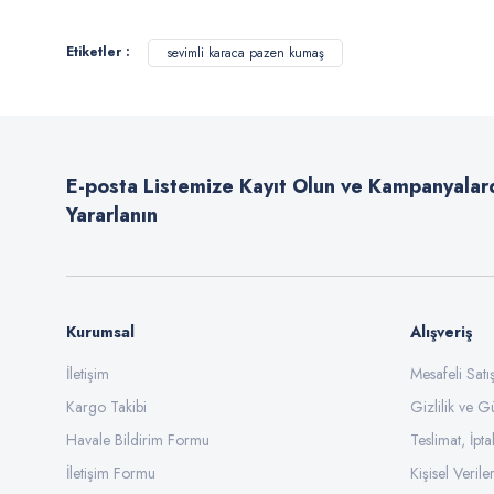
Görüş ve önerileriniz için teşekkür ederiz.
Etiketler :
sevimli karaca pazen kumaş
Ürün resmi kalitesiz, bozuk veya görüntülenemiyor.
Ürün açıklamasında eksik bilgiler bulunuyor.
Ürün bilgilerinde hatalar bulunuyor.
E-posta Listemize Kayıt Olun ve Kampanyalar
Ürün fiyatı diğer sitelerden daha pahalı.
Yararlanın
Bu ürüne benzer farklı alternatifler olmalı.
Kurumsal
Alışveriş
İletişim
Mesafeli Sat
Kargo Takibi
Gizlilik ve G
Havale Bildirim Formu
Teslimat, İpta
İletişim Formu
Kişisel Veriler