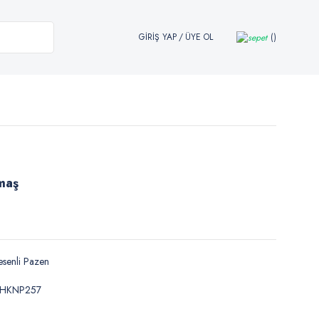
GİRİŞ YAP
/
ÜYE OL
maş
senli Pazen
HKNP257