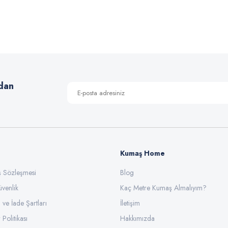
Bu ürüne ilk yorumu siz yapın!
Yorum Yaz
dan
Kumaş Home
ış Sözleşmesi
Gönder
Blog
üvenlik
Kaç Metre Kumaş Almalıyım?
l ve İade Şartları
İletişim
 Politikası
Hakkımızda