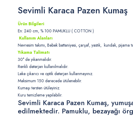
Sevimli Karaca Pazen Kumaş
Ürün Bilgileri
En: 240 cm, % 100 PAMUKLU ( COTTON )
Kullanım Alanları
Nevresim takımı, Bebek battaniyesi, çarşaf, yastık, kundak, pijama tak
Yıkama Talimatı
30° de yıkanmalıdır.
Renkli deterjan kullanılmalıdır.
Leke çıkarıcı ve optik deterjan kullanmayınız.
Maksimum 150 derecede ütülenebilir.
Kumaşı tersten ütüleyiniz.
Kuru temizleme yapılabilir.
Sevimli Karaca Pazen Kumaş, yumuşak
edilmektedir. Pamuklu, bezayağı örg
Bu ürünün fiyat bilgisi, resim, ürün açıklamalarında ve diğer konularda