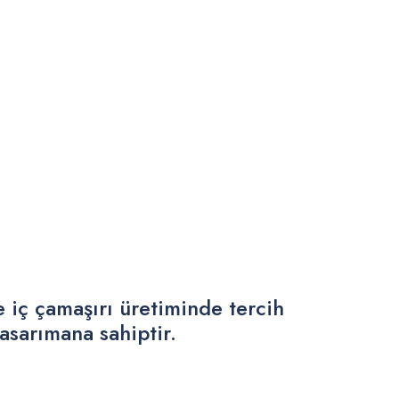
iç çamaşırı üretiminde tercih
sarımana sahiptir.
.