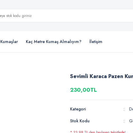
i Kumaşlar
Kaç Metre Kumaş Almalıyım?
İletişim
Sevimli Karaca Pazen Ku
230,00TL
Kategori
De
Stok Kodu
G
* 23,98 TL den başlayan taksitlerle!