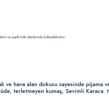
ımı ve çeşitli hobi alanlarında kullanabilirsiniz.
 ve hava alan dokusu sayesinde pijama ve 
üde, terletmeyen kumaş, Sevimli Karaca ta
 yetersiz gördüğünüz noktaları öneri formunu kullanarak tarafımıza iletebilirsiniz