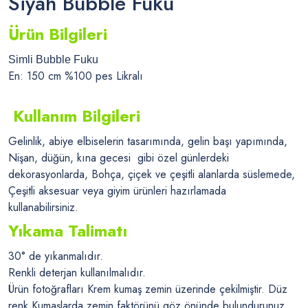
Siyah Bubble Fuku
Ürün Bilgileri
Simli Bubble Fuku
En: 150 cm %100 pes Likralı
Kullanım Bilgileri
Gelinlik, abiye elbiselerin tasarımında, gelin başı yapımında,
Nişan, düğün, kına gecesi gibi özel günlerdeki
dekorasyonlarda
, Bohça, çiçek ve çeşitli alanlarda süslemede,
Çeşitli aksesuar veya giyim ürünleri hazırlamada
kullanabilirsiniz.
Yıkama Talimatı
30° de yıkanmalıdır.
Renkli deterjan kullanılmalıdır.
Ürün fotoğrafları Krem kumaş zemin üzerinde çekilmiştir. Düz
renk Kumaşlarda zemin faktörünü göz önünde bulundurunuz.