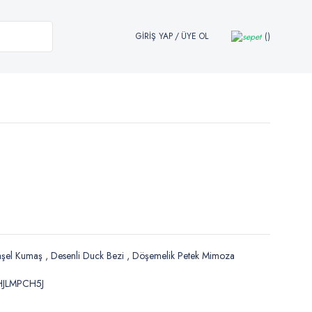
GİRİŞ YAP
/
ÜYE OL
aşel Kumaş
,
Desenli Duck Bezi
,
Döşemelik Petek Mimoza
HJLMPCH5J