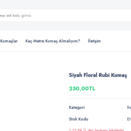
i Kumaşlar
Kaç Metre Kumaş Almalıyım?
İletişim
Siyah Floral Rubi Kumaş
230,00TL
Kategori
R
Stok Kodu
E
* 23,98 TL den başlayan taksitlerle!