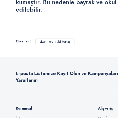
kumaştır. Bu nedenle bayrak ve okul
edilebilir.
Bu ürünün fiyat bilgisi, resim, ürün açıklamalarında ve diğer konularda
Görüş ve önerileriniz için teşekkür ederiz.
Etiketler :
siyah floral rubi kumaş
Ürün resmi kalitesiz, bozuk veya görüntülenemiyor.
Ürün açıklamasında eksik bilgiler bulunuyor.
Ürün bilgilerinde hatalar bulunuyor.
E-posta Listemize Kayıt Olun ve Kampanyalar
Ürün fiyatı diğer sitelerden daha pahalı.
Yararlanın
Bu ürüne benzer farklı alternatifler olmalı.
Kurumsal
Alışveriş