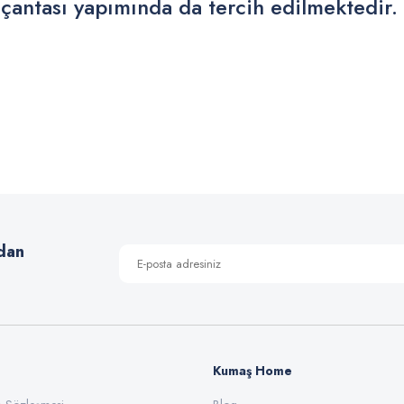
 çantası yapımında da tercih edilmektedir.
 yetersiz gördüğünüz noktaları öneri formunu kullanarak tarafımıza iletebilirsiniz
Bu ürüne ilk yorumu siz yapın!
Yorum Yaz
dan
Kumaş Home