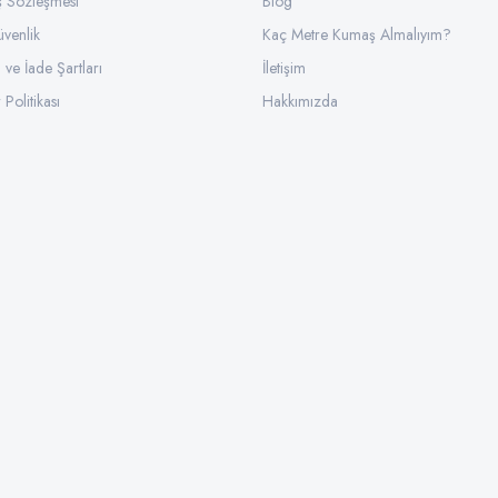
ış Sözleşmesi
Gönder
Blog
üvenlik
Kaç Metre Kumaş Almalıyım?
l ve İade Şartları
İletişim
 Politikası
Hakkımızda