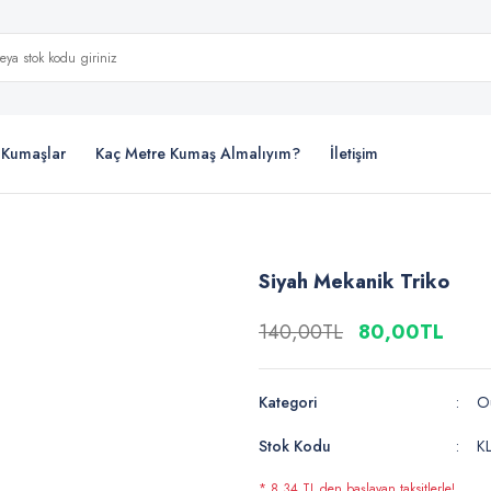
i Kumaşlar
Kaç Metre Kumaş Almalıyım?
İletişim
Siyah Mekanik Triko
140,00TL
80,00TL
Kategori
Ou
Stok Kodu
K
* 8,34 TL den başlayan taksitlerle!