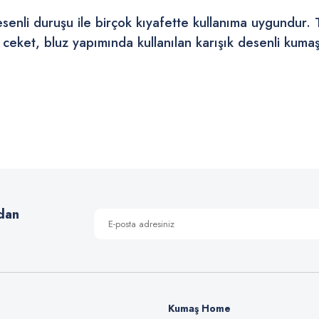
desenli duruşu ile birçok kıyafette kullanıma uygundur. 
ceket, bluz yapımında kullanılan karışık desenli kumaş
 yetersiz gördüğünüz noktaları öneri formunu kullanarak tarafımıza iletebilirsiniz
Bu ürüne ilk yorumu siz yapın!
Yorum Yaz
dan
Kumaş Home