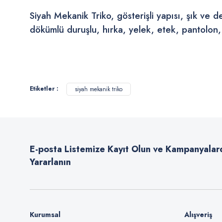
Siyah Mekanik Triko, gösterişli yapısı, şık ve 
dökümlü duruşlu, hırka, yelek, etek, pantolon, 
Bu ürünün fiyat bilgisi, resim, ürün açıklamalarında ve diğer konularda
Görüş ve önerileriniz için teşekkür ederiz.
Etiketler :
siyah mekanik triko
Ürün resmi kalitesiz, bozuk veya görüntülenemiyor.
Ürün açıklamasında eksik bilgiler bulunuyor.
Ürün bilgilerinde hatalar bulunuyor.
E-posta Listemize Kayıt Olun ve Kampanyalar
Ürün fiyatı diğer sitelerden daha pahalı.
Yararlanın
Bu ürüne benzer farklı alternatifler olmalı.
Kurumsal
Alışveriş