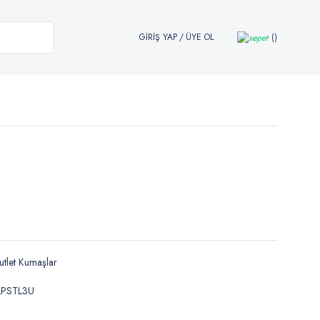
GİRİŞ YAP
/
ÜYE OL
tlet Kumaşlar
LPSTL3U