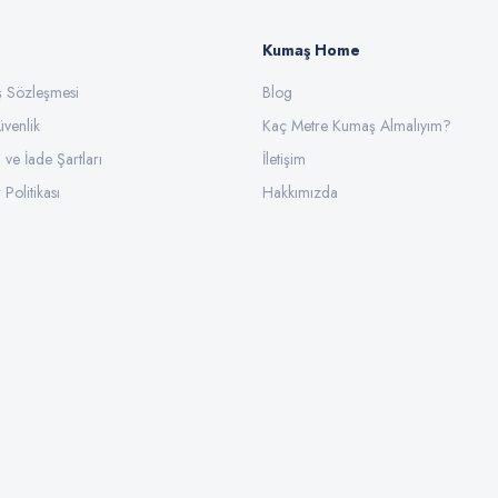
Kumaş Home
ış Sözleşmesi
Gönder
Blog
üvenlik
Kaç Metre Kumaş Almalıyım?
l ve İade Şartları
İletişim
 Politikası
Hakkımızda