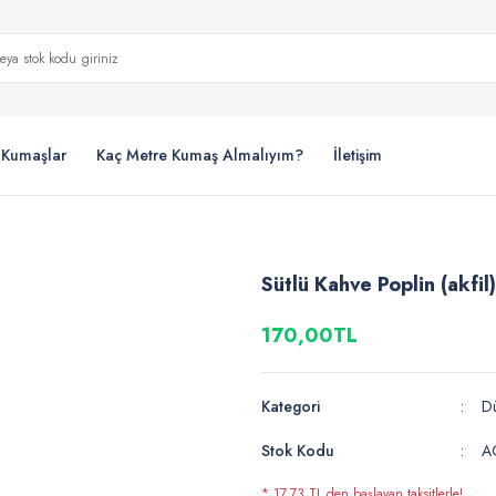
i Kumaşlar
Kaç Metre Kumaş Almalıyım?
İletişim
Sütlü Kahve Poplin (akfil)
170,00TL
Kategori
Dü
Stok Kodu
A
* 17,73 TL den başlayan taksitlerle!