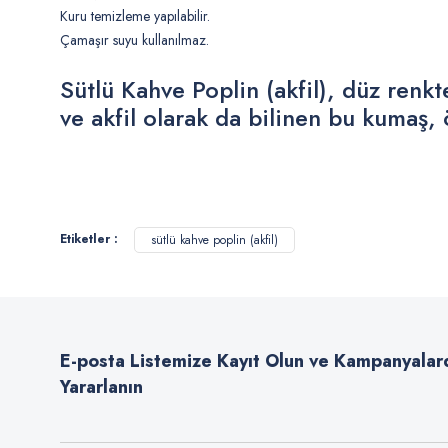
Kuru temizleme yapılabilir.
Çamaşır suyu kullanılmaz.
Sütlü Kahve Poplin (akfil), düz renk
ve akfil olarak da bilinen bu kumaş,
Bu ürünün fiyat bilgisi, resim, ürün açıklamalarında ve diğer konularda
Görüş ve önerileriniz için teşekkür ederiz.
Etiketler :
sütlü kahve poplin (akfil)
Ürün resmi kalitesiz, bozuk veya görüntülenemiyor.
Ürün açıklamasında eksik bilgiler bulunuyor.
Ürün bilgilerinde hatalar bulunuyor.
E-posta Listemize Kayıt Olun ve Kampanyalar
Ürün fiyatı diğer sitelerden daha pahalı.
Yararlanın
Bu ürüne benzer farklı alternatifler olmalı.