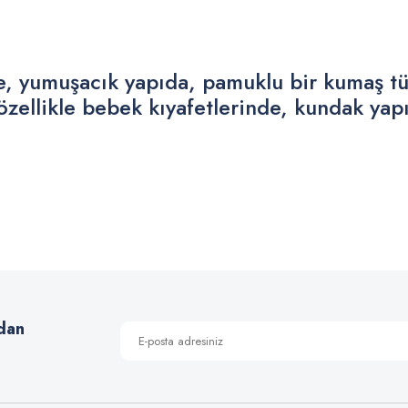
te, yumuşacık yapıda, pamuklu bir kumaş tü
 özellikle bebek kıyafetlerinde, kundak yap
 yetersiz gördüğünüz noktaları öneri formunu kullanarak tarafımıza iletebilirsiniz
Bu ürüne ilk yorumu siz yapın!
Yorum Yaz
dan