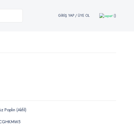
GİRİŞ YAP
/
ÜYE OL
z Poplin (Akfil)
CGHKMW5