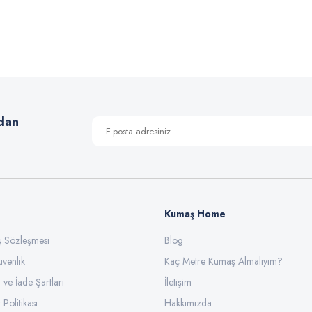
Bu ürüne ilk yorumu siz yapın!
Yorum Yaz
dan
Kumaş Home
ış Sözleşmesi
Gönder
Blog
üvenlik
Kaç Metre Kumaş Almalıyım?
l ve İade Şartları
İletişim
 Politikası
Hakkımızda