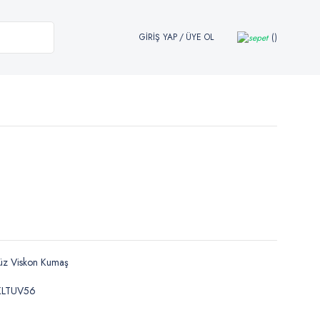
GİRİŞ YAP
/
ÜYE OL
üz Viskon Kumaş
KLTUV56