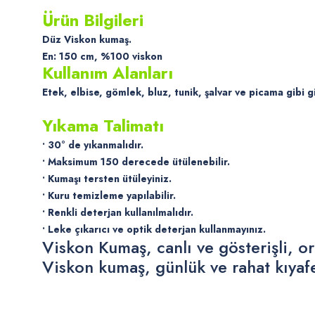
Ürün Bilgileri
Düz Viskon kumaş.
En: 150 cm, %100 viskon
Kullanım Alanları
Etek, elbise, gömlek, bluz, tunik, şalvar ve picama gibi g
Yıkama Talimatı
• 30° de yıkanmalıdır.
• Maksimum 150 derecede ütülenebilir.
• Kumaşı tersten ütüleyiniz.
• Kuru temizleme yapılabilir.
• Renkli deterjan kullanılmalıdır.
• Leke çıkarıcı ve optik deterjan kullanmayınız.
Viskon Kumaş, canlı ve gösterişli, ori
Viskon kumaş, günlük ve rahat kıyafet
Bu ürünün fiyat bilgisi, resim, ürün açıklamalarında ve diğer konularda