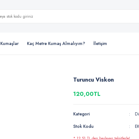
i Kumaşlar
Kaç Metre Kumaş Almalıyım?
İletişim
Turuncu Viskon
120,00TL
Kategori
D
Stok Kodu
E
* 12,51 TL den başlayan taksitlerle!