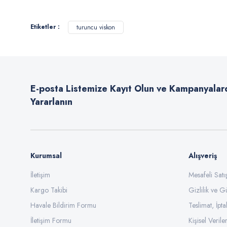
Görüş ve önerileriniz için teşekkür ederiz.
Etiketler :
turuncu viskon
Ürün resmi kalitesiz, bozuk veya görüntülenemiyor.
Ürün açıklamasında eksik bilgiler bulunuyor.
Ürün bilgilerinde hatalar bulunuyor.
E-posta Listemize Kayıt Olun ve Kampanyalar
Ürün fiyatı diğer sitelerden daha pahalı.
Yararlanın
Bu ürüne benzer farklı alternatifler olmalı.
Kurumsal
Alışveriş
İletişim
Mesafeli Sat
Kargo Takibi
Gizlilik ve G
Havale Bildirim Formu
Teslimat, İpta
İletişim Formu
Kişisel Veriler