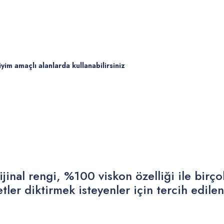
iyim amaçlı alanlarda kullanabilirsiniz
jinal rengi, %100 viskon özelliği ile birçok
ler diktirmek isteyenler için tercih edile
 yetersiz gördüğünüz noktaları öneri formunu kullanarak tarafımıza iletebilirsiniz