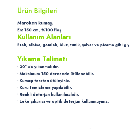
Ürün Bilgileri
Maroken kumaş.
En: 150 cm, %100 floş
Kullanım Alanları
Etek, elbise, gömlek, bluz, tunik, şalvar ve picama gibi giy
Yıkama Talimatı
• 30° de yıkanmalıdır.
• Maksimum 150 derecede ütülenebilir.
• Kumaşı tersten ütüleyiniz.
• Kuru temizleme yapılabilir.
• Renkli deterjan kullanılmalıdır.
• Leke çıkarıcı ve optik deterjan kullanmayınız.
Bu ürünün fiyat bilgisi, resim, ürün açıklamalarında ve diğer konularda
Görüş ve önerileriniz için teşekkür ederiz.