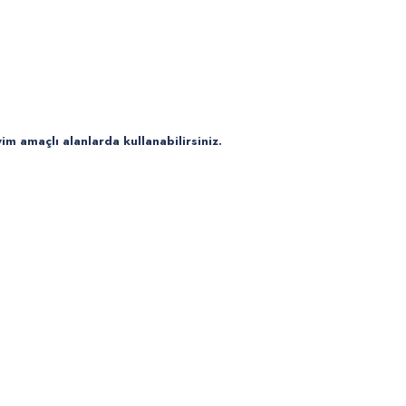
im amaçlı alanlarda kullanabilirsiniz.
 yetersiz gördüğünüz noktaları öneri formunu kullanarak tarafımıza iletebilirsiniz
Bu ürüne ilk yorumu siz yapın!