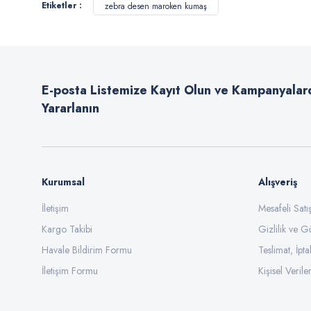
Etiketler :
zebra desen maroken kumaş
Ürün resmi kalitesiz, bozuk veya görüntülenemiyor.
Ürün açıklamasında eksik bilgiler bulunuyor.
Ürün bilgilerinde hatalar bulunuyor.
E-posta Listemize Kayıt Olun ve Kampanyalar
Ürün fiyatı diğer sitelerden daha pahalı.
Yararlanın
Bu ürüne benzer farklı alternatifler olmalı.
Kurumsal
Alışveriş
İletişim
Mesafeli Sat
Kargo Takibi
Gizlilik ve G
Havale Bildirim Formu
Teslimat, İpta
İletişim Formu
Kişisel Veriler