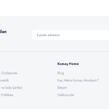
Yorum Yaz
dan
Kumaş Home
ış Sözleşmesi
Gönder
Blog
üvenlik
Kaç Metre Kumaş Almalıyım?
l ve İade Şartları
İletişim
 Politikası
Hakkımızda