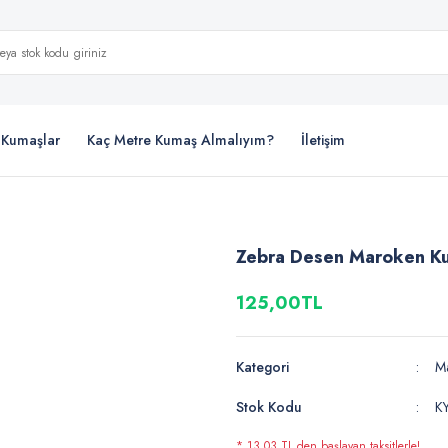
i Kumaşlar
Kaç Metre Kumaş Almalıyım?
İletişim
Zebra Desen Maroken K
125,00TL
Kategori
M
Stok Kodu
K
* 13,03 TL den başlayan taksitlerle!