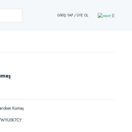
GİRİŞ YAP
/
ÜYE OL
umaş
aroken Kumaş
YWYU5K7CY