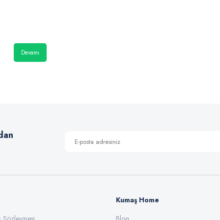
Devamı
dan
Kumaş Home
ış Sözleşmesi
Blog