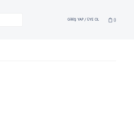
GİRİŞ YAP
/
ÜYE OL