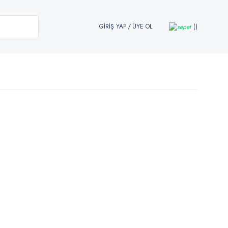
GİRİŞ YAP
/
ÜYE OL