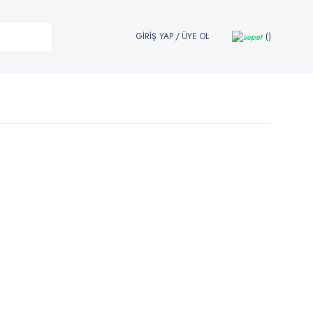
GİRİŞ YAP
/
ÜYE OL