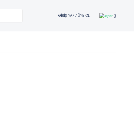
GİRİŞ YAP
/
ÜYE OL