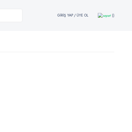
GİRİŞ YAP
/
ÜYE OL