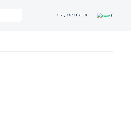
GİRİŞ YAP
/
ÜYE OL