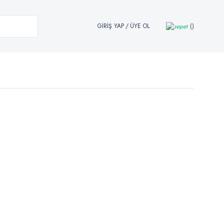
GİRİŞ YAP
/
ÜYE OL