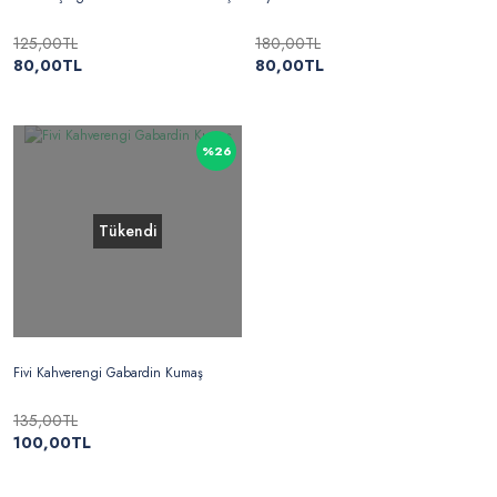
125,00TL
180,00TL
80,00TL
80,00TL
%26
Tükendi
Fivi Kahverengi Gabardin Kumaş
135,00TL
100,00TL