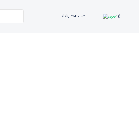
GİRİŞ YAP
/
ÜYE OL