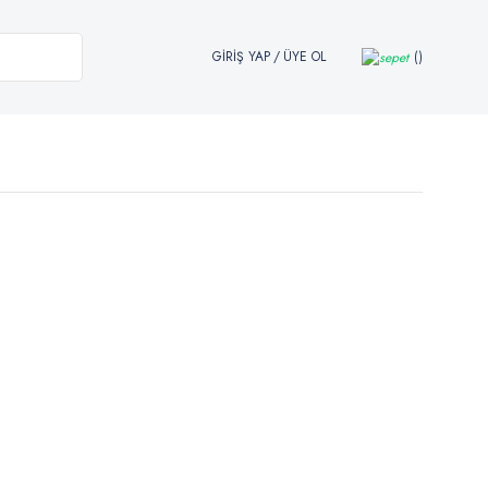
GİRİŞ YAP
/
ÜYE OL