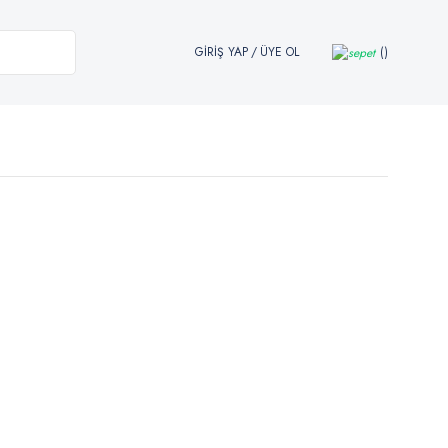
GİRİŞ YAP
/
ÜYE OL