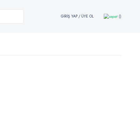
GİRİŞ YAP
/
ÜYE OL