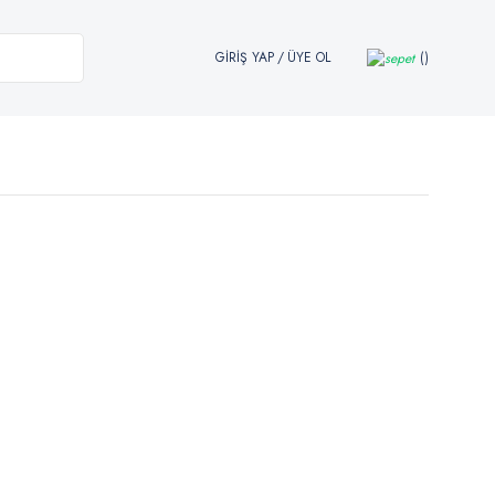
GİRİŞ YAP
/
ÜYE OL