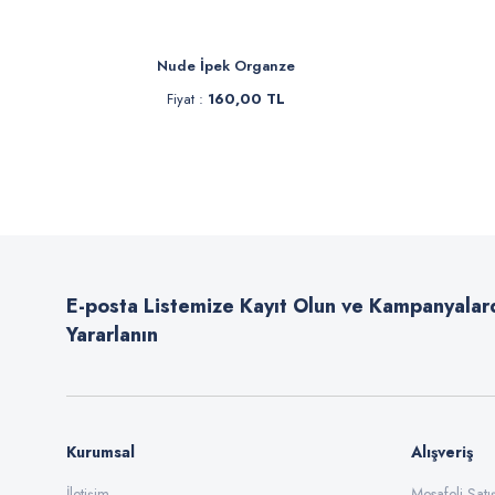
Nude İpek Organze
Sa
Fiyat :
160,00 TL
F
İn
E-posta Listemize Kayıt Olun ve Kampanyalar
Yararlanın
Kurumsal
Alışveriş
İletişim
Mesafeli Sat