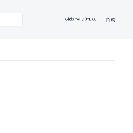
GİRİŞ YAP
/
ÜYE OL
0