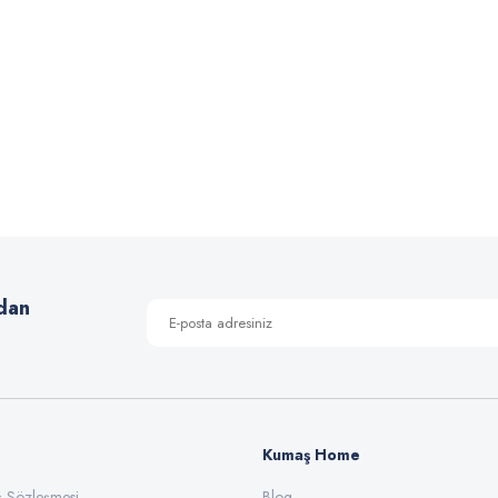
kura Müslin Bezi
Şanel Buklet Kumaş
iyat :
250,00 TL
Fiyat :
125,00 TL
dirimli 199,90 TL
İndirimli 90,00 TL
dan
Kumaş Home
ış Sözleşmesi
Blog