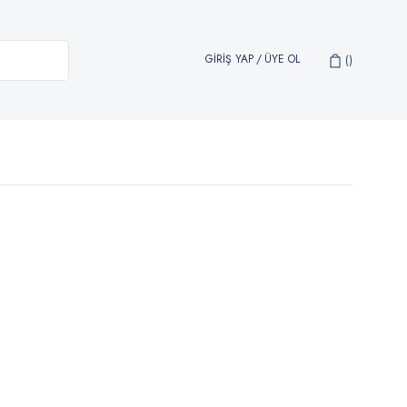
GİRİŞ YAP
/
ÜYE OL