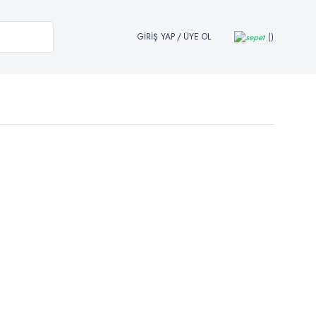
GİRİŞ YAP
/
ÜYE OL