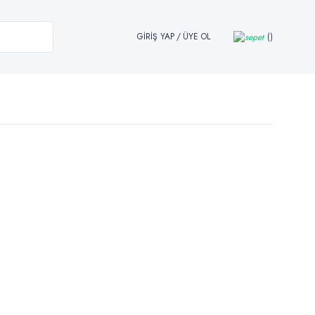
GİRİŞ YAP
/
ÜYE OL