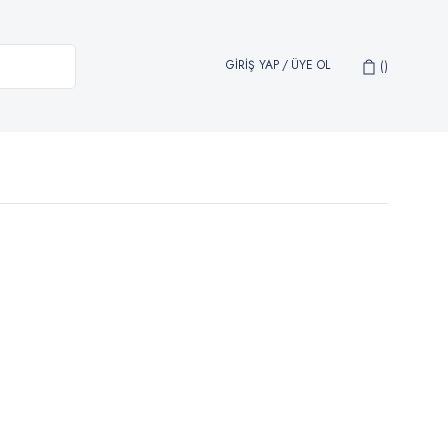
GİRİŞ YAP
/
ÜYE OL