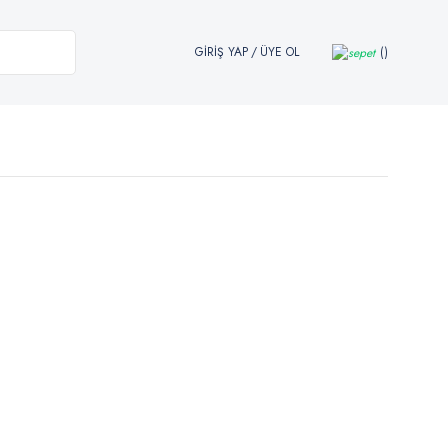
GİRİŞ YAP
/
ÜYE OL