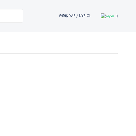
GİRİŞ YAP
/
ÜYE OL