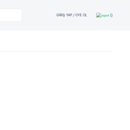
GİRİŞ YAP
/
ÜYE OL