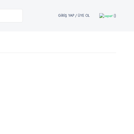
GİRİŞ YAP
/
ÜYE OL