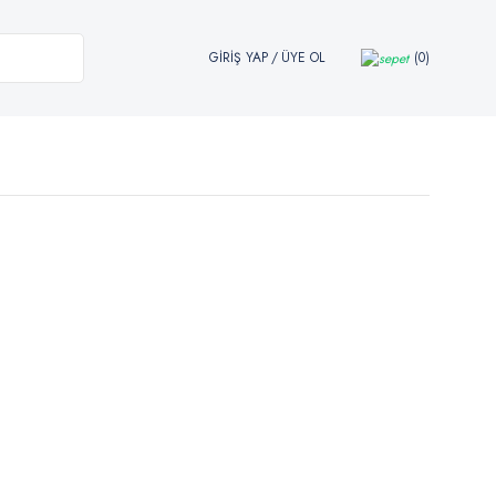
GİRİŞ YAP
/
ÜYE OL
0