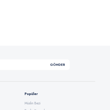
Snow Dokulu Oduncu K ...
Yeşil D
Fiyat :
89,90 TL
Fiyat 
GÖNDER
Popüler
Müslin Bezi