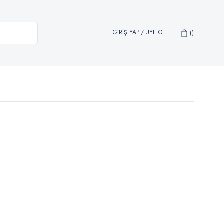
GİRİŞ YAP
/
ÜYE OL