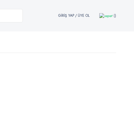
GİRİŞ YAP
/
ÜYE OL