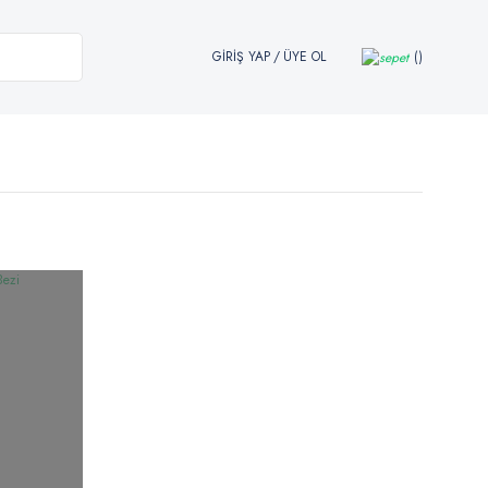
GİRİŞ YAP
/
ÜYE OL