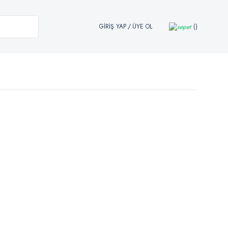
GİRİŞ YAP
/
ÜYE OL