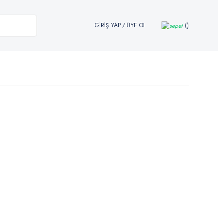
GİRİŞ YAP
/
ÜYE OL