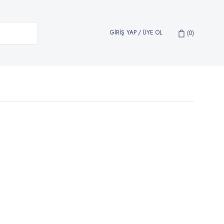
GİRİŞ YAP
/
ÜYE OL
0