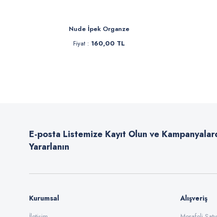
Nude İpek Organze
Sa
Fiyat :
160,00 TL
F
İn
E-posta Listemize Kayıt Olun ve Kampanyalar
Yararlanın
Kurumsal
Alışveriş
İletişim
Mesafeli Sat