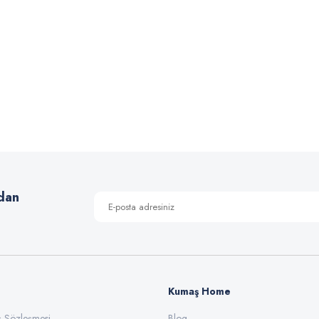
kura Müslin Bezi
Şanel Buklet Kumaş
iyat :
250,00 TL
Fiyat :
125,00 TL
dirimli 199,90 TL
İndirimli 90,00 TL
dan
Kumaş Home
ış Sözleşmesi
Blog