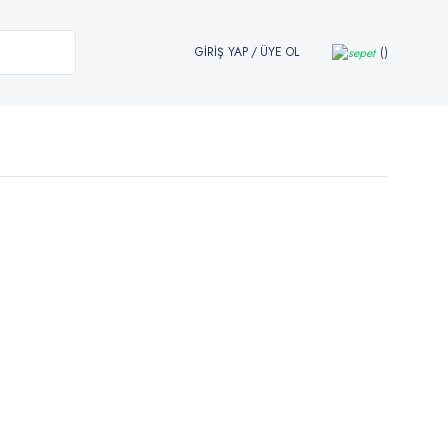
GİRİŞ YAP
/
ÜYE OL