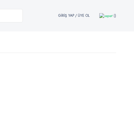
GİRİŞ YAP
/
ÜYE OL