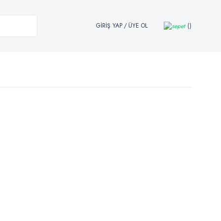
GİRİŞ YAP
/
ÜYE OL