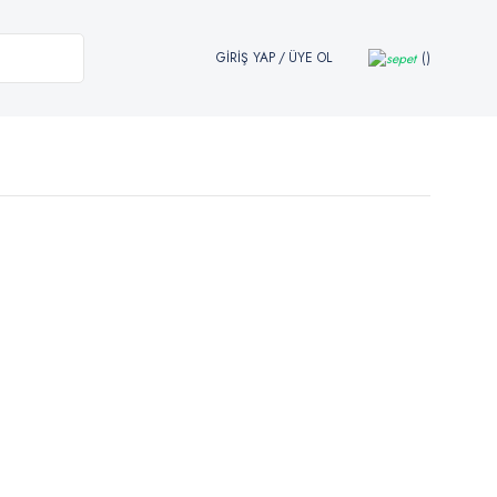
GİRİŞ YAP
/
ÜYE OL