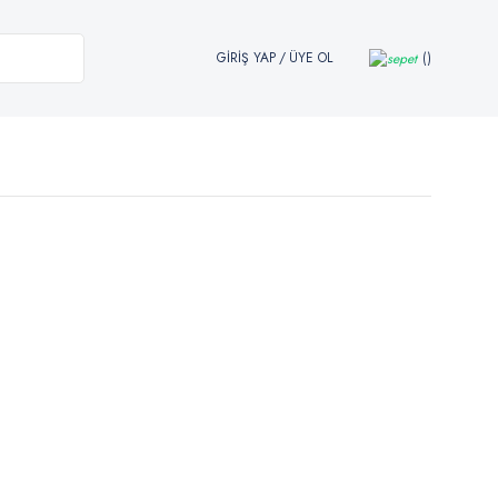
GİRİŞ YAP
/
ÜYE OL