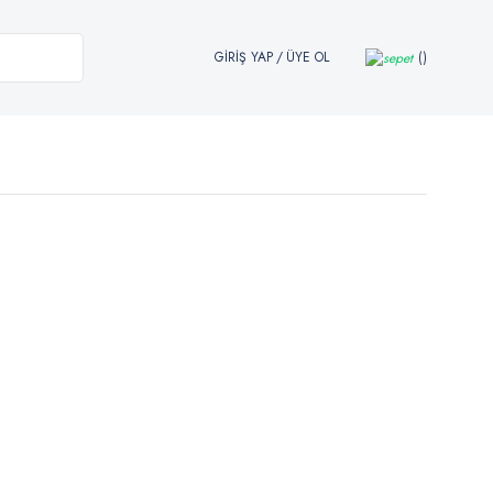
GİRİŞ YAP
/
ÜYE OL