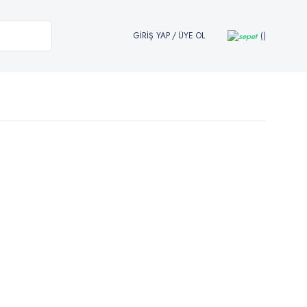
GİRİŞ YAP
/
ÜYE OL