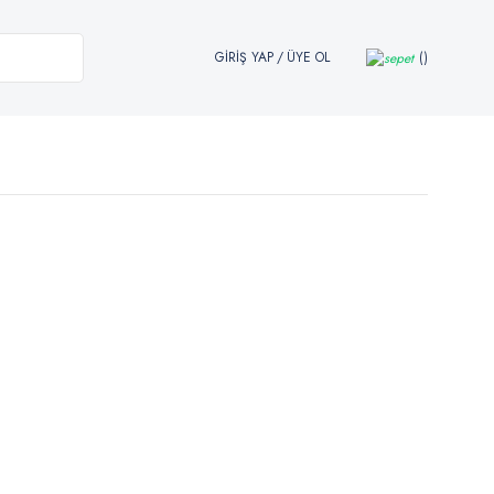
GİRİŞ YAP
/
ÜYE OL