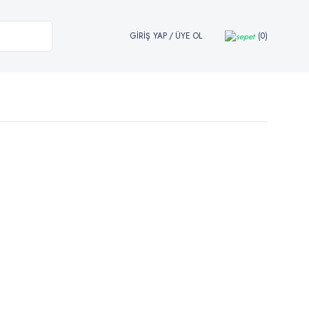
GİRİŞ YAP
/
ÜYE OL
0