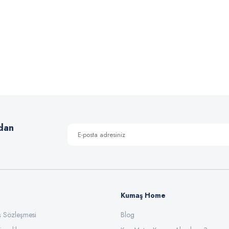
nel Buklet Kumaş
Melanj Buklet
iyat :
125,00 TL
Fiyat :
140,00 TL
ndirimli 90,00 TL
İndirimli 90,00 TL
dan
Kumaş Home
ış Sözleşmesi
Blog