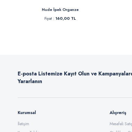
Sakura Müslin Bezi
Şa
Fiyat :
250,00 TL
F
İndirimli 199,90 TL
İ
E-posta Listemize Kayıt Olun ve Kampanyalar
Yararlanın
Kurumsal
Alışveriş
İletişim
Mesafeli Sat